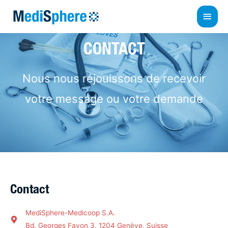
Men
princ
CONTACT
Nous nous réjouissons de recevoir
votre message ou votre demande
Contact
MediSphere-Medicoop S.A.
Bd. Georges Favon 3, 1204 Genève, Suisse